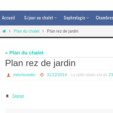
Passer
vers
Passer
Accueil
Séjour au chalet
Sophrologie
Chambres
vers
le
le
Home
contenu
Plan du chalet
Plan rez de jardin
contenu
« Plan du chalet
Plan rez de jardin
melchizedec
31/12/2014
La taille totale est de
23
Signet
.