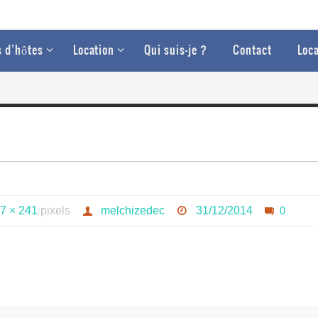
 d’hôtes
Location
Qui suis-je ?
Contact
Loca
7 × 241
pixels
melchizedec
31/12/2014
0