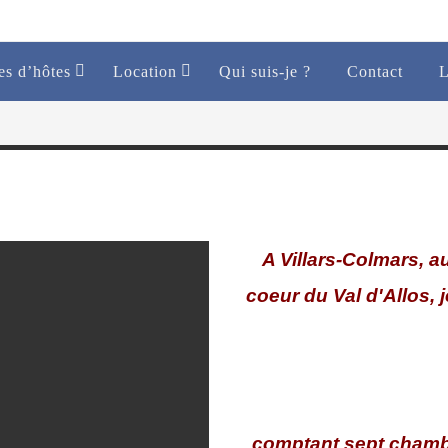
s d’hôtes
Location
Qui suis-je ?
Contact
L
A Villars-Colmars, a
coeur du Val d'Allos, 
comptant sept chamb