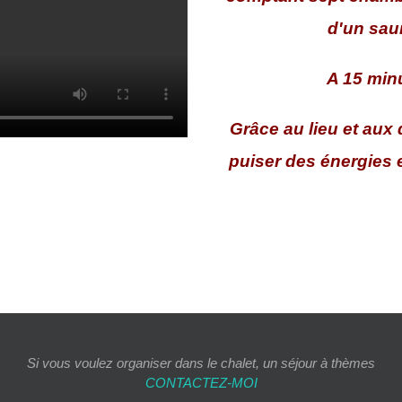
d'un sau
A 15 minu
Grâce au lieu et aux 
puiser des énergies 
Si vous voulez organiser dans le chalet, un séjour à thèmes
CONTACTEZ-MOI