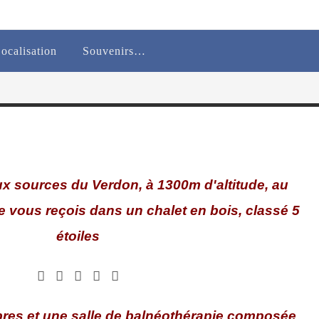
ocalisation
Souvenirs…
ux sources du Verdon, à 1300m d'altitude, au
je vous reçois dans un chalet en bois, classé 5
étoiles
res et une salle de balnéothérapie composée