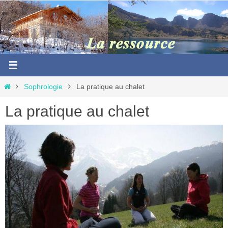
Passer
vers
le
contenu
Home
Sophrologie
La pratique au chalet
La pratique au chalet