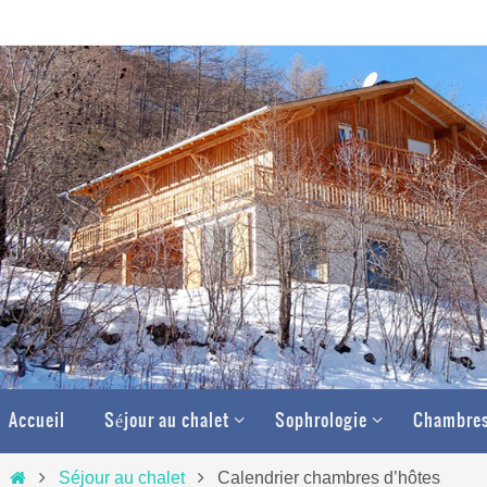
Passer
vers
le
contenu
Passer
Accueil
Séjour au chalet
Sophrologie
Chambres
vers
le
Home
Séjour au chalet
Calendrier chambres d’hôtes
contenu