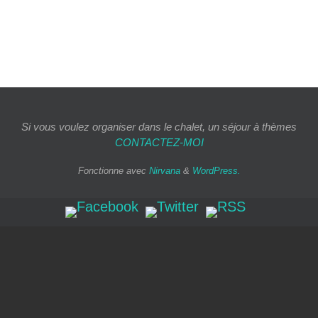
Si vous voulez organiser dans le chalet, un séjour à thèmes
CONTACTEZ-MOI
Fonctionne avec
Nirvana
&
WordPress.