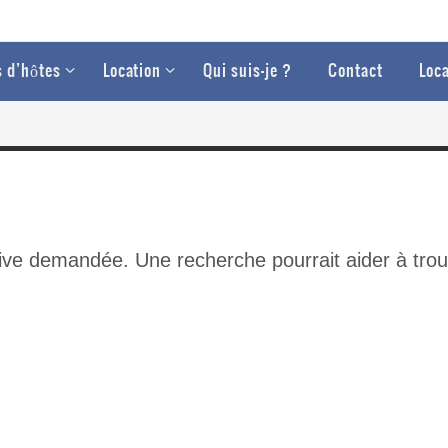
 d’hôtes
Location
Qui suis-je ?
Contact
Loca
hive demandée. Une recherche pourrait aider à trouve