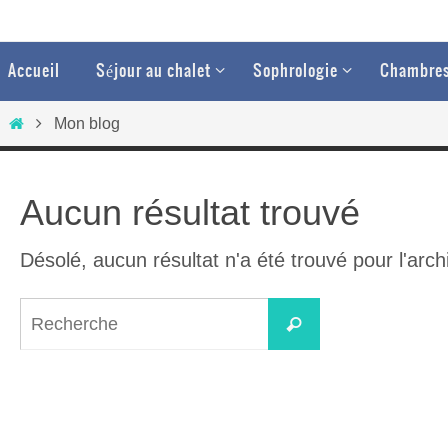
Passer
vers
Passer
Accueil
Séjour au chalet
Sophrologie
Chambres
vers
le
le
Home
contenu
Mon blog
contenu
Aucun résultat trouvé
Désolé, aucun résultat n'a été trouvé pour l'arc
Search
Recherche
for: